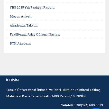
YBS 2025 Yılı Faaliyet Raporu
Mezun Anketi
Akademik Takvim
Fakültemiz Aday Öğrenci Sayfası
BTK Akademi
BTK Akademi Kariyer Rehberi
Udemy
Coursera
YÖK Dersler Platformu
İLETIŞIM
Yemekhane-Güncel Yemek Listesi
Tarsus Üniversitesi İktisadi ve İdari Bilimler Fakültesi Takbaş
Mahallesi Kartaltepe Sokak 33400 Tarsus / MERSİN
İletişim
Telefon :
+90(324) 600 0033
Sıkça Sorulan Sorular