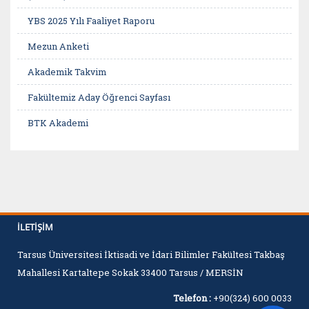
YBS 2025 Yılı Faaliyet Raporu
Mezun Anketi
Akademik Takvim
Fakültemiz Aday Öğrenci Sayfası
BTK Akademi
BTK Akademi Kariyer Rehberi
Udemy
Coursera
YÖK Dersler Platformu
İLETIŞIM
Yemekhane-Güncel Yemek Listesi
Tarsus Üniversitesi İktisadi ve İdari Bilimler Fakültesi Takbaş
Mahallesi Kartaltepe Sokak 33400 Tarsus / MERSİN
İletişim
Telefon :
+90(324) 600 0033
Sıkça Sorulan Sorular