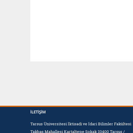
İLETIŞIM
Tarsus Üniversitesi İktisadi ve İdari Bilimler Fakültesi
Takbaş Mahallesi Kartaltepe Sokak 33400 Tarsus /