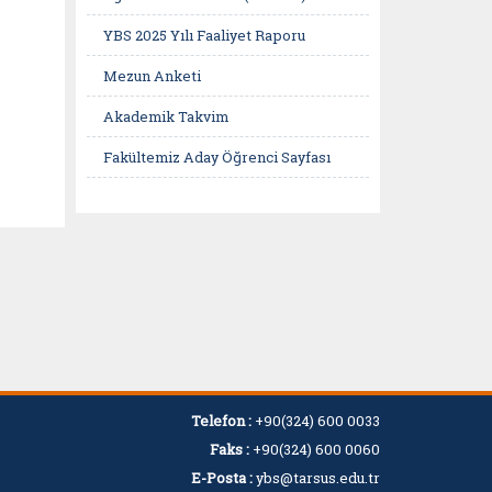
YBS 2025 Yılı Faaliyet Raporu
Mezun Anketi
Akademik Takvim
Fakültemiz Aday Öğrenci Sayfası
BTK Akademi
BTK Akademi Kariyer Rehberi
Udemy
Coursera
YÖK Dersler Platformu
Yemekhane-Güncel Yemek Listesi
Telefon :
+90(324) 600 0033
İletişim
Faks :
+90(324) 600 0060
E-Posta :
ybs@tarsus.edu.tr
Sıkça Sorulan Sorular